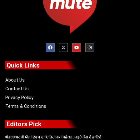
F
X
Y
I
a
-
o
n
c
t
u
s
e
w
t
t
b
i
u
a
o
t
b
g
Quick Links
o
t
e
r
k
e
a
r
m
About Us
Contact Us
Privacy Policy
Terms & Conditions
Editors Pick
ਅੰਤਰਰਾਸ਼ਟਰੀ ਯੋਗ ਦਿਵਸ ਦਾ ਇਤਿਹਾਸਕ ਪਿਛੋਕੜ, ਪੜ੍ਹੋ ਯੋਗ ਦੇ ਫ਼ਾਇਦੇ