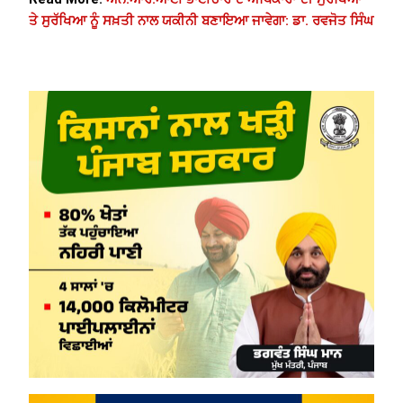
ਤੇ ਸੁਰੱਖਿਆ ਨੂੰ ਸਖ਼ਤੀ ਨਾਲ ਯਕੀਨੀ ਬਣਾਇਆ ਜਾਵੇਗਾ: ਡਾ. ਰਵਜੋਤ ਸਿੰਘ