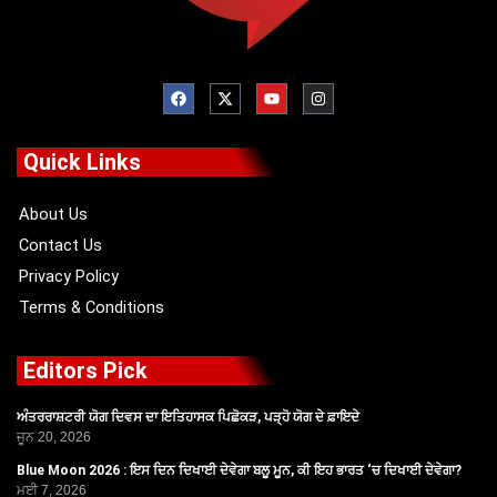
F
X
Y
I
a
-
o
n
c
t
u
s
e
w
t
t
b
i
u
a
o
t
b
g
Quick Links
o
t
e
r
k
e
a
r
m
About Us
Contact Us
Privacy Policy
Terms & Conditions
Editors Pick
ਅੰਤਰਰਾਸ਼ਟਰੀ ਯੋਗ ਦਿਵਸ ਦਾ ਇਤਿਹਾਸਕ ਪਿਛੋਕੜ, ਪੜ੍ਹੋ ਯੋਗ ਦੇ ਫ਼ਾਇਦੇ
ਜੂਨ 20, 2026
Blue Moon 2026 : ਇਸ ਦਿਨ ਦਿਖਾਈ ਦੇਵੇਗਾ ਬਲੂ ਮੂਨ, ਕੀ ਇਹ ਭਾਰਤ ‘ਚ ਦਿਖਾਈ ਦੇਵੇਗਾ?
ਮਈ 7, 2026