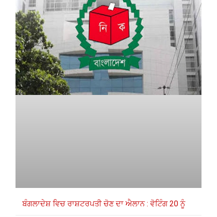
ਬੰਗਲਾਦੇਸ਼ ਵਿਚ ਰਾਸ਼ਟਰਪਤੀ ਚੋਣ ਦਾ ਐਲਾਨ : ਵੋਟਿੰਗ 20 ਨੂੰ