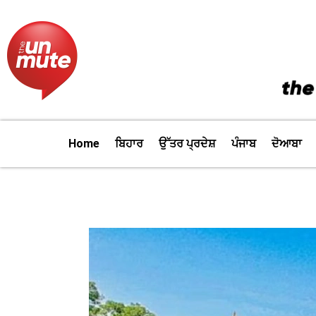
Skip
to
content
Home
ਬਿਹਾਰ
ਉੱਤਰ ਪ੍ਰਦੇਸ਼
ਪੰਜਾਬ
ਦੋਆਬਾ