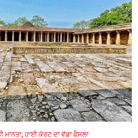
ਿੱਤੀ ਮਾਨਤਾ, ਹਾਈ ਕੋਰਟ ਦਾ ਵੱਡਾ ਫੈਸਲਾ