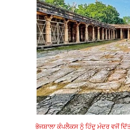
ਭੋਜਸ਼ਾਲਾ ਕੰਪਲੈਕਸ ਨੂੰ ਹਿੰਦੂ ਮੰਦਰ ਵਜੋਂ ਦ