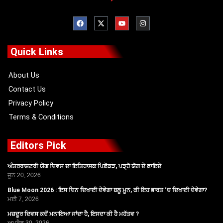
F
X
Y
I
a
-
o
n
c
t
u
s
e
w
t
t
b
i
u
a
o
t
b
g
Quick Links
o
t
e
r
k
e
a
r
m
About Us
Contact Us
Privacy Policy
Terms & Conditions
Editors Pick
ਅੰਤਰਰਾਸ਼ਟਰੀ ਯੋਗ ਦਿਵਸ ਦਾ ਇਤਿਹਾਸਕ ਪਿਛੋਕੜ, ਪੜ੍ਹੋ ਯੋਗ ਦੇ ਫ਼ਾਇਦੇ
ਜੂਨ 20, 2026
Blue Moon 2026 : ਇਸ ਦਿਨ ਦਿਖਾਈ ਦੇਵੇਗਾ ਬਲੂ ਮੂਨ, ਕੀ ਇਹ ਭਾਰਤ ‘ਚ ਦਿਖਾਈ ਦੇਵੇਗਾ?
ਮਈ 7, 2026
ਮਜ਼ਦੂਰ ਦਿਵਸ ਕਦੋਂ ਮਨਾਇਆ ਜਾਂਦਾ ਹੈ, ਇਸਦਾ ਕੀ ਹੈ ਮਹੱਤਵ ?