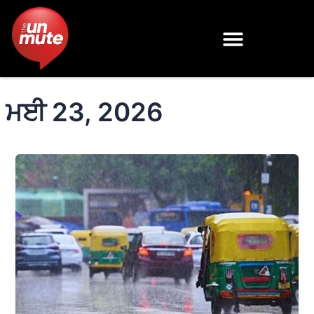
Skip
to
content
ਮਈ 23, 2026