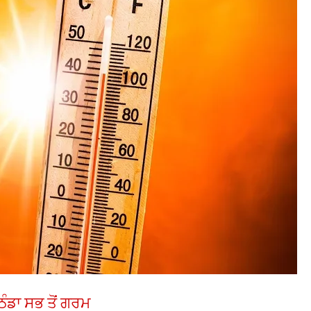
ਿੰਡਾ ਸਭ ਤੋਂ ਗਰਮ