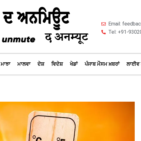
Email: feedb
Tel: +91-9302
ਮਾਝਾ
ਮਾਲਵਾ
ਦੇਸ਼
ਵਿਦੇਸ਼
ਖੇਡਾਂ
ਪੰਜਾਬ ਮੌਸਮ ਖ਼ਬਰਾਂ
ਲਾਈਵ 