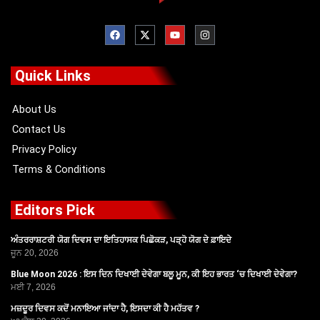
F
X
Y
I
a
-
o
n
c
t
u
s
e
w
t
t
b
i
u
a
o
t
b
g
Quick Links
o
t
e
r
k
e
a
r
m
About Us
Contact Us
Privacy Policy
Terms & Conditions
Editors Pick
ਅੰਤਰਰਾਸ਼ਟਰੀ ਯੋਗ ਦਿਵਸ ਦਾ ਇਤਿਹਾਸਕ ਪਿਛੋਕੜ, ਪੜ੍ਹੋ ਯੋਗ ਦੇ ਫ਼ਾਇਦੇ
ਜੂਨ 20, 2026
Blue Moon 2026 : ਇਸ ਦਿਨ ਦਿਖਾਈ ਦੇਵੇਗਾ ਬਲੂ ਮੂਨ, ਕੀ ਇਹ ਭਾਰਤ ‘ਚ ਦਿਖਾਈ ਦੇਵੇਗਾ?
ਮਈ 7, 2026
ਮਜ਼ਦੂਰ ਦਿਵਸ ਕਦੋਂ ਮਨਾਇਆ ਜਾਂਦਾ ਹੈ, ਇਸਦਾ ਕੀ ਹੈ ਮਹੱਤਵ ?