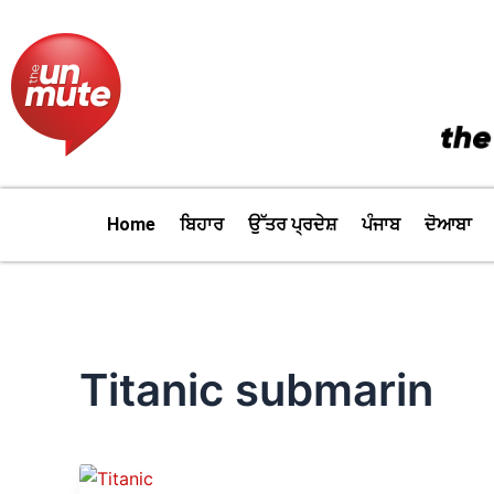
Skip
to
content
Home
ਬਿਹਾਰ
ਉੱਤਰ ਪ੍ਰਦੇਸ਼
ਪੰਜਾਬ
ਦੋਆਬਾ
Titanic submarin