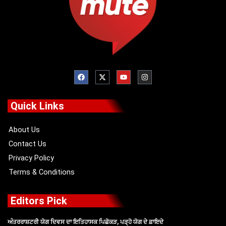
F
X
Y
I
a
-
o
n
c
t
u
s
e
w
t
t
b
i
u
a
o
t
b
g
Quick Links
o
t
e
r
k
e
a
r
m
About Us
Contact Us
Privacy Policy
Terms & Conditions
Editors Pick
ਅੰਤਰਰਾਸ਼ਟਰੀ ਯੋਗ ਦਿਵਸ ਦਾ ਇਤਿਹਾਸਕ ਪਿਛੋਕੜ, ਪੜ੍ਹੋ ਯੋਗ ਦੇ ਫ਼ਾਇਦੇ