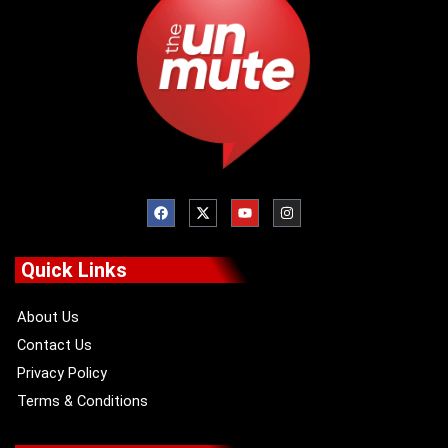
F
X
Y
I
a
-
o
n
c
t
u
s
e
w
t
t
b
i
u
a
o
t
b
g
Quick Links
o
t
e
r
k
e
a
r
m
About Us
Contact Us
Privacy Policy
Terms & Conditions