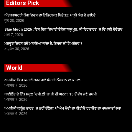
Editors Pick
ਅੰਤਰਰਾਸ਼ਟਰੀ ਯੋਗ ਦਿਵਸ ਦਾ ਇਤਿਹਾਸਕ ਪਿਛੋਕੜ, ਪੜ੍ਹੋ ਯੋਗ ਦੇ ਫ਼ਾਇਦੇ
ਜੂਨ 20, 2026
Blue Moon 2026 : ਇਸ ਦਿਨ ਦਿਖਾਈ ਦੇਵੇਗਾ ਬਲੂ ਮੂਨ, ਕੀ ਇਹ ਭਾਰਤ ‘ਚ ਦਿਖਾਈ ਦੇਵੇਗਾ?
ਮਈ 7, 2026
ਮਜ਼ਦੂਰ ਦਿਵਸ ਕਦੋਂ ਮਨਾਇਆ ਜਾਂਦਾ ਹੈ, ਇਸਦਾ ਕੀ ਹੈ ਮਹੱਤਵ ?
ਅਪ੍ਰੈਲ 30, 2026
World
ਅਮਰੀਕਾ ਵਿਚ ਕਮਾਈ ਕਰਨ ਗਏ ਪੰਜਾਬੀ ਨੌਜਵਾਨ ਦਾ ਕ.ਤਲ
ਅਗਸਤ 7, 2026
ਥਾਈਲੈਂਡ ਦੇ ਇੱਕ ਸਕੂਲ ‘ਚ ਗੋ.ਲੀ.ਬਾ.ਰੀ ਦੀ ਘਟਨਾ, 15 ਤੋਂ ਵੱਧ ਜਣੇ ਜ਼ਖਮੀ
ਅਗਸਤ 7, 2026
ਅਮਰੀਕੀ ਕਾਨੂੰਨ ਭਾਰਤ ‘ਚ ਨਹੀਂ ਚੱਲੇਗਾ, ਪੀਐਮ ਮੋਦੀ ਦਾ ਵੀਡੀਓ ਹਟਾਉਣ ਦਾ ਮਾਮਲਾ ਭਖਿਆ
ਅਗਸਤ 6, 2026