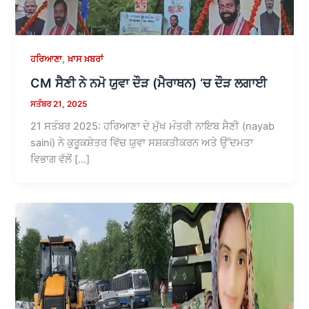
,
ਹਰਿਆਣਾ
ਖ਼ਾਸ ਖ਼ਬਰਾਂ
CM ਸੈਣੀ ਨੇ ਨਮੋ ਯੁਵਾ ਦੌੜ (ਮੈਰਾਥਨ) ‘ਚ ਦੌੜ ਲਗਾਈ
ਸਤੰਬਰ 21, 2025
21 ਸਤੰਬਰ 2025: ਹਰਿਆਣਾ ਦੇ ਮੁੱਖ ਮੰਤਰੀ ਨਾਇਬ ਸੈਣੀ (nayab
saini) ਨੇ ਕੁਰੂਕਸ਼ੇਤਰ ਵਿੱਚ ਯੁਵਾ ਸਸ਼ਕਤੀਕਰਨ ਅਤੇ ਉੱਦਮਤਾ
ਵਿਭਾਗ ਵੱਲੋਂ […]