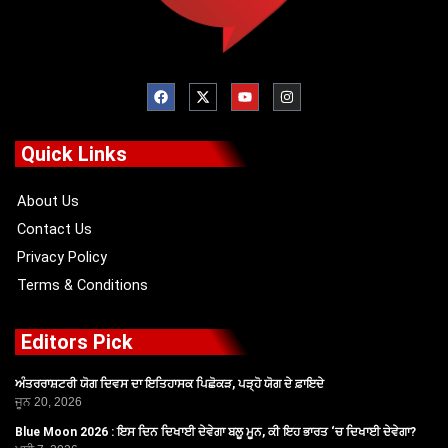
F
X
Y
I
a
-
o
n
c
t
u
s
e
w
t
t
b
i
u
a
o
t
b
g
Quick Links
o
t
e
r
k
e
a
r
m
About Us
Contact Us
Privacy Policy
Terms & Conditions
Editors Pick
ਅੰਤਰਰਾਸ਼ਟਰੀ ਯੋਗ ਦਿਵਸ ਦਾ ਇਤਿਹਾਸਕ ਪਿਛੋਕੜ, ਪੜ੍ਹੋ ਯੋਗ ਦੇ ਫ਼ਾਇਦੇ
ਜੂਨ 20, 2026
Blue Moon 2026 : ਇਸ ਦਿਨ ਦਿਖਾਈ ਦੇਵੇਗਾ ਬਲੂ ਮੂਨ, ਕੀ ਇਹ ਭਾਰਤ ‘ਚ ਦਿਖਾਈ ਦੇਵੇਗਾ?