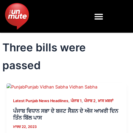
Skip
to
content
Three bills were
passed
,
,
,
Latest Punjab News Headlines
ਪੰਜਾਬ 1
ਪੰਜਾਬ 2
ਖ਼ਾਸ ਖ਼ਬਰਾਂ
ਪੰਜਾਬ ਵਿਧਾਨ ਸਭਾ ਦੇ ਬਜਟ ਸੈਸ਼ਨ ਦੇ ਅੱਜ ਆਖ਼ਰੀ ਦਿਨ
ਤਿੰਨ ਬਿੱਲ ਪਾਸ
ਮਾਰਚ 22, 2023