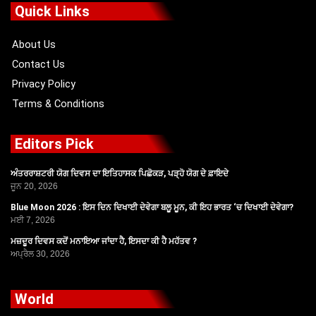
o
t
b
g
Quick Links
o
t
e
r
k
e
a
r
m
About Us
Contact Us
Privacy Policy
Terms & Conditions
Editors Pick
ਅੰਤਰਰਾਸ਼ਟਰੀ ਯੋਗ ਦਿਵਸ ਦਾ ਇਤਿਹਾਸਕ ਪਿਛੋਕੜ, ਪੜ੍ਹੋ ਯੋਗ ਦੇ ਫ਼ਾਇਦੇ
ਜੂਨ 20, 2026
Blue Moon 2026 : ਇਸ ਦਿਨ ਦਿਖਾਈ ਦੇਵੇਗਾ ਬਲੂ ਮੂਨ, ਕੀ ਇਹ ਭਾਰਤ ‘ਚ ਦਿਖਾਈ ਦੇਵੇਗਾ?
ਮਈ 7, 2026
ਮਜ਼ਦੂਰ ਦਿਵਸ ਕਦੋਂ ਮਨਾਇਆ ਜਾਂਦਾ ਹੈ, ਇਸਦਾ ਕੀ ਹੈ ਮਹੱਤਵ ?
ਅਪ੍ਰੈਲ 30, 2026
World