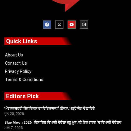
F
X
Y
I
a
-
o
n
c
t
u
s
e
w
t
t
b
i
u
a
o
t
b
g
Quick Links
o
t
e
r
k
e
a
r
m
About Us
Contact Us
Privacy Policy
Terms & Conditions
Editors Pick
ਅੰਤਰਰਾਸ਼ਟਰੀ ਯੋਗ ਦਿਵਸ ਦਾ ਇਤਿਹਾਸਕ ਪਿਛੋਕੜ, ਪੜ੍ਹੋ ਯੋਗ ਦੇ ਫ਼ਾਇਦੇ
ਜੂਨ 20, 2026
Blue Moon 2026 : ਇਸ ਦਿਨ ਦਿਖਾਈ ਦੇਵੇਗਾ ਬਲੂ ਮੂਨ, ਕੀ ਇਹ ਭਾਰਤ ‘ਚ ਦਿਖਾਈ ਦੇਵੇਗਾ?
ਮਈ 7, 2026