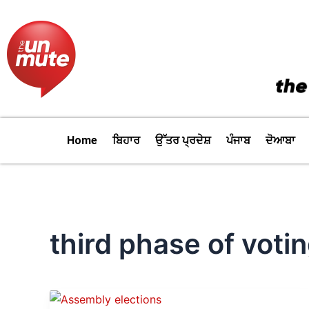
Skip
to
content
Home
ਬਿਹਾਰ
ਉੱਤਰ ਪ੍ਰਦੇਸ਼
ਪੰਜਾਬ
ਦੋਆਬਾ
third phase of voti