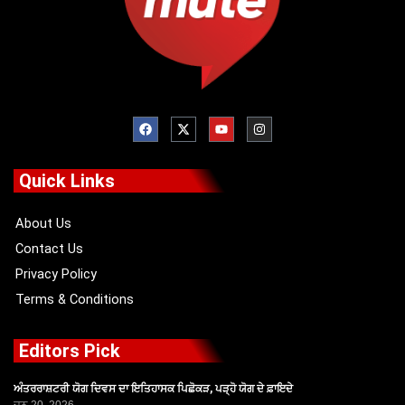
F
X
Y
I
a
-
o
n
c
t
u
s
e
w
t
t
b
i
u
a
o
t
b
g
Quick Links
o
t
e
r
k
e
a
r
m
About Us
Contact Us
Privacy Policy
Terms & Conditions
Editors Pick
ਅੰਤਰਰਾਸ਼ਟਰੀ ਯੋਗ ਦਿਵਸ ਦਾ ਇਤਿਹਾਸਕ ਪਿਛੋਕੜ, ਪੜ੍ਹੋ ਯੋਗ ਦੇ ਫ਼ਾਇਦੇ