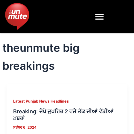
Skip
to
content
theunmute big
breakings
Latest Punjab News Headlines
Breaking: ਦੇਖੋ ਦੁਪਹਿਰ 2 ਵਜੇ ਤੱਕ ਦੀਆਂ ਵੱਡੀਆਂ
ਖ਼ਬਰਾਂ
ਸਤੰਬਰ 6, 2024