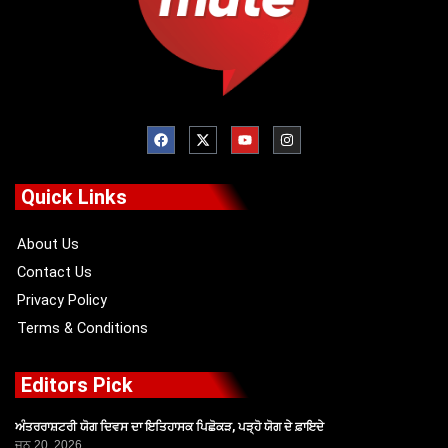
F
X
Y
I
a
-
o
n
c
t
u
s
e
w
t
t
b
i
u
a
o
t
b
g
Quick Links
o
t
e
r
k
e
a
r
m
About Us
Contact Us
Privacy Policy
Terms & Conditions
Editors Pick
ਅੰਤਰਰਾਸ਼ਟਰੀ ਯੋਗ ਦਿਵਸ ਦਾ ਇਤਿਹਾਸਕ ਪਿਛੋਕੜ, ਪੜ੍ਹੋ ਯੋਗ ਦੇ ਫ਼ਾਇਦੇ
ਜੂਨ 20, 2026