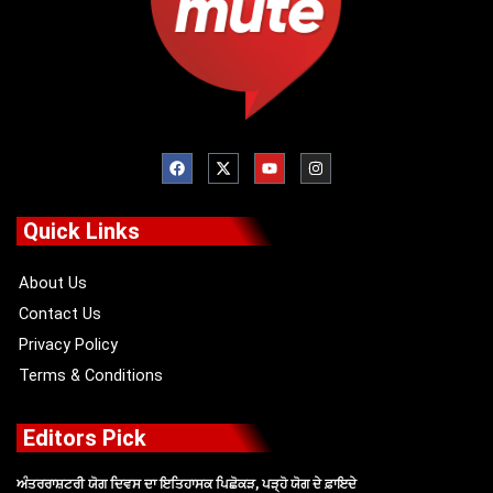
F
X
Y
I
a
-
o
n
c
t
u
s
e
w
t
t
b
i
u
a
o
t
b
g
Quick Links
o
t
e
r
k
e
a
r
m
About Us
Contact Us
Privacy Policy
Terms & Conditions
Editors Pick
ਅੰਤਰਰਾਸ਼ਟਰੀ ਯੋਗ ਦਿਵਸ ਦਾ ਇਤਿਹਾਸਕ ਪਿਛੋਕੜ, ਪੜ੍ਹੋ ਯੋਗ ਦੇ ਫ਼ਾਇਦੇ