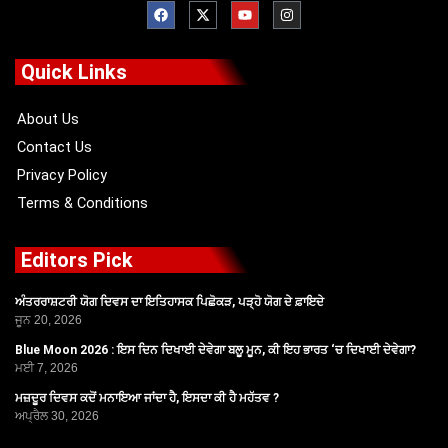
a
-
o
n
c
t
u
s
e
w
t
t
b
i
u
a
o
t
b
g
Quick Links
o
t
e
r
k
e
a
r
m
About Us
Contact Us
Privacy Policy
Terms & Conditions
Editors Pick
ਅੰਤਰਰਾਸ਼ਟਰੀ ਯੋਗ ਦਿਵਸ ਦਾ ਇਤਿਹਾਸਕ ਪਿਛੋਕੜ, ਪੜ੍ਹੋ ਯੋਗ ਦੇ ਫ਼ਾਇਦੇ
ਜੂਨ 20, 2026
Blue Moon 2026 : ਇਸ ਦਿਨ ਦਿਖਾਈ ਦੇਵੇਗਾ ਬਲੂ ਮੂਨ, ਕੀ ਇਹ ਭਾਰਤ ‘ਚ ਦਿਖਾਈ ਦੇਵੇਗਾ?
ਮਈ 7, 2026
ਮਜ਼ਦੂਰ ਦਿਵਸ ਕਦੋਂ ਮਨਾਇਆ ਜਾਂਦਾ ਹੈ, ਇਸਦਾ ਕੀ ਹੈ ਮਹੱਤਵ ?
ਅਪ੍ਰੈਲ 30, 2026