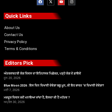
a
-
o
n
c
t
u
s
e
w
t
t
b
i
u
a
o
t
b
g
Quick Links
o
t
e
r
k
e
a
r
m
About Us
Contact Us
Privacy Policy
Terms & Conditions
Editors Pick
ਅੰਤਰਰਾਸ਼ਟਰੀ ਯੋਗ ਦਿਵਸ ਦਾ ਇਤਿਹਾਸਕ ਪਿਛੋਕੜ, ਪੜ੍ਹੋ ਯੋਗ ਦੇ ਫ਼ਾਇਦੇ
ਜੂਨ 20, 2026
Blue Moon 2026 : ਇਸ ਦਿਨ ਦਿਖਾਈ ਦੇਵੇਗਾ ਬਲੂ ਮੂਨ, ਕੀ ਇਹ ਭਾਰਤ ‘ਚ ਦਿਖਾਈ ਦੇਵੇਗਾ?
ਮਈ 7, 2026
ਮਜ਼ਦੂਰ ਦਿਵਸ ਕਦੋਂ ਮਨਾਇਆ ਜਾਂਦਾ ਹੈ, ਇਸਦਾ ਕੀ ਹੈ ਮਹੱਤਵ ?
ਅਪ੍ਰੈਲ 30, 2026