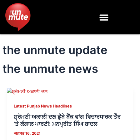
Skip
to
content
the unmute update
the unmute news
Latest Punjab News Headlines
ਸ਼੍ਰੋਮਣੀ ਅਕਾਲੀ ਦਲ ਡੁੱਬੇ ਬੈਂਕ ਵਾਂਗ ਵਿਚਾਰਧਾਰਕ ਤੌਰ
’ਤੇ ਕੰਗਾਲ ਪਾਰਟੀ: ਮਨਪ੍ਰੀਤ ਸਿੰਘ ਬਾਦਲ
ਅਗਸਤ 16, 2021