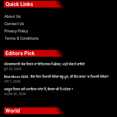
o
t
b
g
Quick Links
o
t
e
r
k
e
a
r
m
About Us
Contact Us
Privacy Policy
Terms & Conditions
Editors Pick
ਅੰਤਰਰਾਸ਼ਟਰੀ ਯੋਗ ਦਿਵਸ ਦਾ ਇਤਿਹਾਸਕ ਪਿਛੋਕੜ, ਪੜ੍ਹੋ ਯੋਗ ਦੇ ਫ਼ਾਇਦੇ
ਜੂਨ 20, 2026
Blue Moon 2026 : ਇਸ ਦਿਨ ਦਿਖਾਈ ਦੇਵੇਗਾ ਬਲੂ ਮੂਨ, ਕੀ ਇਹ ਭਾਰਤ ‘ਚ ਦਿਖਾਈ ਦੇਵੇਗਾ?
ਮਈ 7, 2026
ਮਜ਼ਦੂਰ ਦਿਵਸ ਕਦੋਂ ਮਨਾਇਆ ਜਾਂਦਾ ਹੈ, ਇਸਦਾ ਕੀ ਹੈ ਮਹੱਤਵ ?
ਅਪ੍ਰੈਲ 30, 2026
World