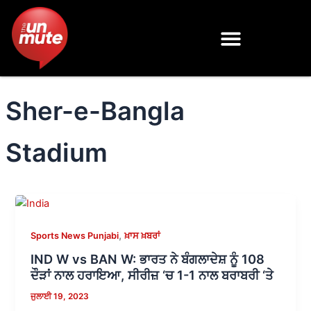
Skip
to
content
Sher-e-Bangla
Stadium
,
Sports News Punjabi
ਖ਼ਾਸ ਖ਼ਬਰਾਂ
IND W vs BAN W: ਭਾਰਤ ਨੇ ਬੰਗਲਾਦੇਸ਼ ਨੂੰ 108
ਦੌੜਾਂ ਨਾਲ ਹਰਾਇਆ, ਸੀਰੀਜ਼ ‘ਚ 1-1 ਨਾਲ ਬਰਾਬਰੀ ‘ਤੇ
ਜੁਲਾਈ 19, 2023