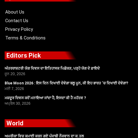
o
t
e
r
k
e
a
r
m
About Us
Contact Us
Privacy Policy
Terms & Conditions
Editors Pick
ਅੰਤਰਰਾਸ਼ਟਰੀ ਯੋਗ ਦਿਵਸ ਦਾ ਇਤਿਹਾਸਕ ਪਿਛੋਕੜ, ਪੜ੍ਹੋ ਯੋਗ ਦੇ ਫ਼ਾਇਦੇ
ਜੂਨ 20, 2026
Blue Moon 2026 : ਇਸ ਦਿਨ ਦਿਖਾਈ ਦੇਵੇਗਾ ਬਲੂ ਮੂਨ, ਕੀ ਇਹ ਭਾਰਤ ‘ਚ ਦਿਖਾਈ ਦੇਵੇਗਾ?
ਮਈ 7, 2026
ਮਜ਼ਦੂਰ ਦਿਵਸ ਕਦੋਂ ਮਨਾਇਆ ਜਾਂਦਾ ਹੈ, ਇਸਦਾ ਕੀ ਹੈ ਮਹੱਤਵ ?
ਅਪ੍ਰੈਲ 30, 2026
World
ਅਮਰੀਕਾ ਵਿਚ ਕਮਾਈ ਕਰਨ ਗਏ ਪੰਜਾਬੀ ਨੌਜਵਾਨ ਦਾ ਕ.ਤਲ