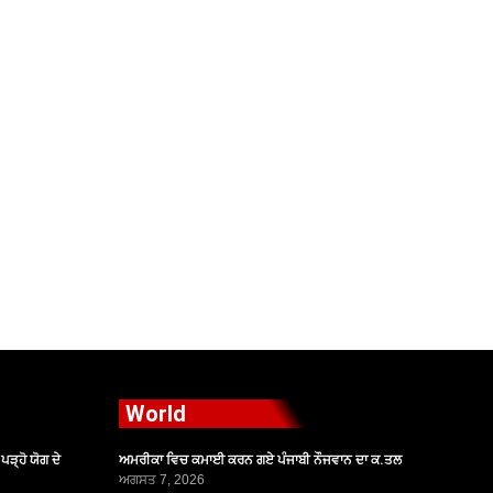
World
ੜ੍ਹੋ ਯੋਗ ਦੇ
ਅਮਰੀਕਾ ਵਿਚ ਕਮਾਈ ਕਰਨ ਗਏ ਪੰਜਾਬੀ ਨੌਜਵਾਨ ਦਾ ਕ.ਤਲ
ਅਗਸਤ 7, 2026