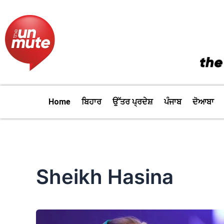
Skip
to
content
Home
ਬਿਹਾਰ
ਉੱਤਰ ਪ੍ਰਦੇਸ਼
ਪੰਜਾਬ
ਦੋਆਬਾ
Sheikh Hasina