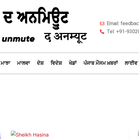
Email: feedb
Tel: +91-9302
ਮਾਝਾ
ਮਾਲਵਾ
ਦੇਸ਼
ਵਿਦੇਸ਼
ਖੇਡਾਂ
ਪੰਜਾਬ ਮੌਸਮ ਖ਼ਬਰਾਂ
ਲਾਈਵ 