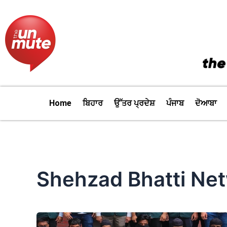
Skip
to
content
Home
ਬਿਹਾਰ
ਉੱਤਰ ਪ੍ਰਦੇਸ਼
ਪੰਜਾਬ
ਦੋਆਬਾ
Shehzad Bhatti Ne