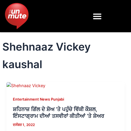
Skip
to
content
Shehnaaz Vickey
kaushal
Entertainment News Punjabi
ਸ਼ਹਿਨਾਜ਼ ਗਿੱਲ ਦੇ ਸ਼ੋਅ ‘ਤੇ ਪਹੁੰਚੇ ਵਿੱਕੀ ਕੌਸ਼ਲ,
ਇੰਸਟਾਗ੍ਰਾਮ ਦੀਆਂ ਤਸਵੀਰਾਂ ਕੀਤੀਆਂ ‘ਤੇ ਸ਼ੇਅਰ
ਦਸੰਬਰ 1, 2022