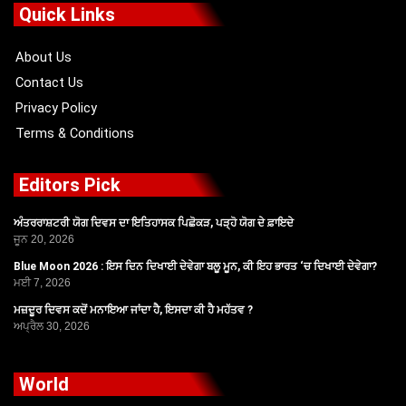
o
t
b
g
Quick Links
o
t
e
r
k
e
a
r
m
About Us
Contact Us
Privacy Policy
Terms & Conditions
Editors Pick
ਅੰਤਰਰਾਸ਼ਟਰੀ ਯੋਗ ਦਿਵਸ ਦਾ ਇਤਿਹਾਸਕ ਪਿਛੋਕੜ, ਪੜ੍ਹੋ ਯੋਗ ਦੇ ਫ਼ਾਇਦੇ
ਜੂਨ 20, 2026
Blue Moon 2026 : ਇਸ ਦਿਨ ਦਿਖਾਈ ਦੇਵੇਗਾ ਬਲੂ ਮੂਨ, ਕੀ ਇਹ ਭਾਰਤ ‘ਚ ਦਿਖਾਈ ਦੇਵੇਗਾ?
ਮਈ 7, 2026
ਮਜ਼ਦੂਰ ਦਿਵਸ ਕਦੋਂ ਮਨਾਇਆ ਜਾਂਦਾ ਹੈ, ਇਸਦਾ ਕੀ ਹੈ ਮਹੱਤਵ ?
ਅਪ੍ਰੈਲ 30, 2026
World