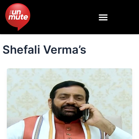
Skip
to
content
Shefali Verma’s