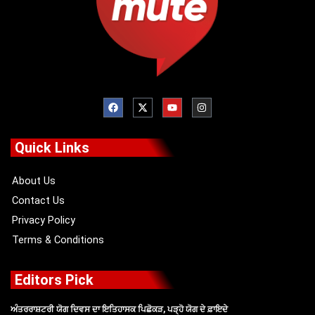
F
X
Y
I
a
-
o
n
c
t
u
s
e
w
t
t
b
i
u
a
o
t
b
g
Quick Links
o
t
e
r
k
e
a
r
m
About Us
Contact Us
Privacy Policy
Terms & Conditions
Editors Pick
ਅੰਤਰਰਾਸ਼ਟਰੀ ਯੋਗ ਦਿਵਸ ਦਾ ਇਤਿਹਾਸਕ ਪਿਛੋਕੜ, ਪੜ੍ਹੋ ਯੋਗ ਦੇ ਫ਼ਾਇਦੇ