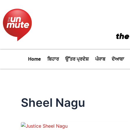
Skip
to
content
Home
ਬਿਹਾਰ
ਉੱਤਰ ਪ੍ਰਦੇਸ਼
ਪੰਜਾਬ
ਦੋਆਬਾ
Sheel Nagu