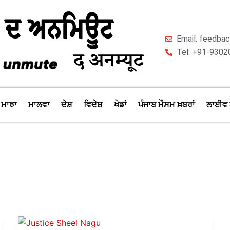
Email: feedb
Tel: +91-9302
ਮਾਝਾ
ਮਾਲਵਾ
ਦੇਸ਼
ਵਿਦੇਸ਼
ਖੇਡਾਂ
ਪੰਜਾਬ ਮੌਸਮ ਖ਼ਬਰਾਂ
ਲਾਈਵ 