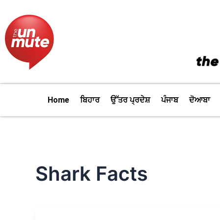
Skip
to
content
Home
ਬਿਹਾਰ
ਉੱਤਰ ਪ੍ਰਦੇਸ਼
ਪੰਜਾਬ
ਦੋਆਬਾ
Shark Facts