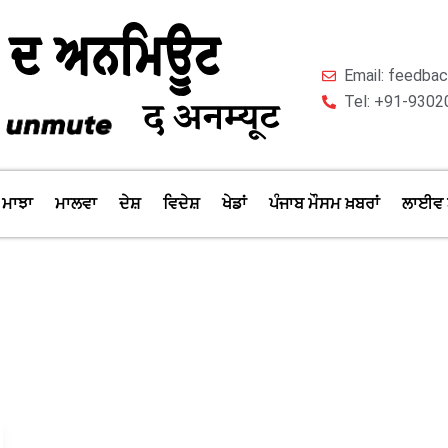
Email: feedb
Tel: +91-9302
ਮਾਝਾ
ਮਾਲਵਾ
ਦੇਸ਼
ਵਿਦੇਸ਼
ਖੇਡਾਂ
ਪੰਜਾਬ ਮੌਸਮ ਖ਼ਬਰਾਂ
ਲਾਈਵ 