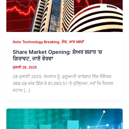
,
,
Auto Technology Breaking
ਦੇਸ਼
ਖ਼ਾਸ ਖ਼ਬਰਾਂ
Share Market Opening: ਸ਼ੇਅਰ ਬਜ਼ਾਰ ‘ਚ
ਗਿਰਾਵਟ, ਜਾਣੋ ਵੇਰਵਾ
ਜੁਲਾਈ 28, 2025
28 ਜੁਲਾਈ 2025: ਸੋਮਵਾਰ ਨੂੰ, ਸ਼ੁਰੂਆਤੀ ਕਾਰੋਬਾਰ ਵਿੱਚ ਸੈਂਸੈਕਸ
369.58 ਅੰਕ ਡਿੱਗ ਕੇ 81,093.51 ‘ਤੇ ਖੁੱਲ੍ਹਿਆ, ਜਦੋਂ ਕਿ ਨੈਸ਼ਨਲ
ਸਟਾਕ […]