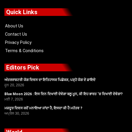
e
w
t
t
b
i
u
a
o
t
b
g
Quick Links
o
t
e
r
k
e
a
r
m
About Us
Contact Us
Privacy Policy
Terms & Conditions
Editors Pick
ਅੰਤਰਰਾਸ਼ਟਰੀ ਯੋਗ ਦਿਵਸ ਦਾ ਇਤਿਹਾਸਕ ਪਿਛੋਕੜ, ਪੜ੍ਹੋ ਯੋਗ ਦੇ ਫ਼ਾਇਦੇ
ਜੂਨ 20, 2026
Blue Moon 2026 : ਇਸ ਦਿਨ ਦਿਖਾਈ ਦੇਵੇਗਾ ਬਲੂ ਮੂਨ, ਕੀ ਇਹ ਭਾਰਤ ‘ਚ ਦਿਖਾਈ ਦੇਵੇਗਾ?
ਮਈ 7, 2026
ਮਜ਼ਦੂਰ ਦਿਵਸ ਕਦੋਂ ਮਨਾਇਆ ਜਾਂਦਾ ਹੈ, ਇਸਦਾ ਕੀ ਹੈ ਮਹੱਤਵ ?
ਅਪ੍ਰੈਲ 30, 2026