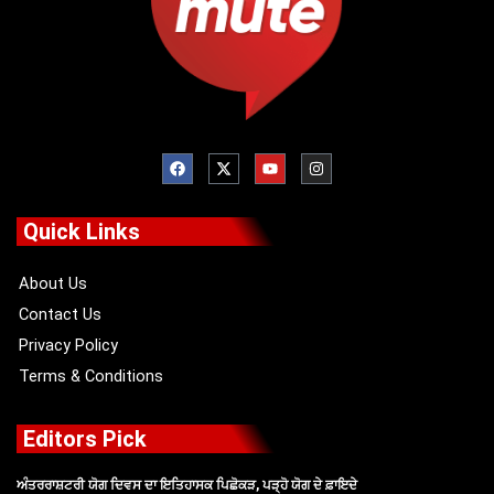
F
X
Y
I
a
-
o
n
c
t
u
s
e
w
t
t
b
i
u
a
o
t
b
g
Quick Links
o
t
e
r
k
e
a
r
m
About Us
Contact Us
Privacy Policy
Terms & Conditions
Editors Pick
ਅੰਤਰਰਾਸ਼ਟਰੀ ਯੋਗ ਦਿਵਸ ਦਾ ਇਤਿਹਾਸਕ ਪਿਛੋਕੜ, ਪੜ੍ਹੋ ਯੋਗ ਦੇ ਫ਼ਾਇਦੇ