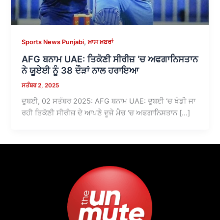
,
Sports News Punjabi
ਖ਼ਾਸ ਖ਼ਬਰਾਂ
AFG ਬਨਾਮ UAE: ਤਿਕੋਣੀ ਸੀਰੀਜ਼ ‘ਚ ਅਫਗਾਨਿਸਤਾਨ
ਨੇ ਯੂਏਈ ਨੂੰ 38 ਦੌੜਾਂ ਨਾਲ ਹਰਾਇਆ
ਸਤੰਬਰ 2, 2025
ਦੁਬਈ, 02 ਸਤੰਬਰ 2025: AFG ਬਨਾਮ UAE: ਦੁਬਈ ‘ਚ ਖੇਡੀ ਜਾ
ਰਹੀ ਤਿਕੋਣੀ ਸੀਰੀਜ਼ ਦੇ ਆਪਣੇ ਦੂਜੇ ਮੈਚ ‘ਚ ਅਫਗਾਨਿਸਤਾਨ […]