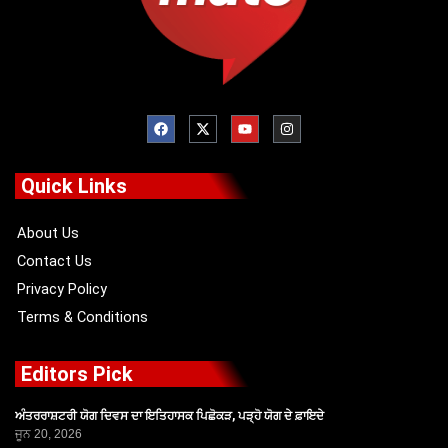
F
X
Y
I
a
-
o
n
c
t
u
s
e
w
t
t
b
i
u
a
o
t
b
g
Quick Links
o
t
e
r
k
e
a
r
m
About Us
Contact Us
Privacy Policy
Terms & Conditions
Editors Pick
ਅੰਤਰਰਾਸ਼ਟਰੀ ਯੋਗ ਦਿਵਸ ਦਾ ਇਤਿਹਾਸਕ ਪਿਛੋਕੜ, ਪੜ੍ਹੋ ਯੋਗ ਦੇ ਫ਼ਾਇਦੇ
ਜੂਨ 20, 2026