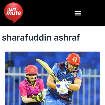
Skip
to
content
sharafuddin ashraf