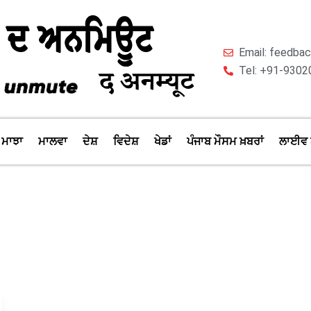
Email: feedb
Tel: +91-9302
ਮਾਝਾ
ਮਾਲਵਾ
ਦੇਸ਼
ਵਿਦੇਸ਼
ਖੇਡਾਂ
ਪੰਜਾਬ ਮੌਸਮ ਖ਼ਬਰਾਂ
ਲਾਈਵ 