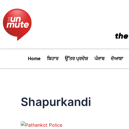
Skip
to
content
Home
ਬਿਹਾਰ
ਉੱਤਰ ਪ੍ਰਦੇਸ਼
ਪੰਜਾਬ
ਦੋਆਬਾ
Shapurkandi