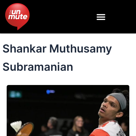
Skip
to
content
Shankar Muthusamy
Subramanian