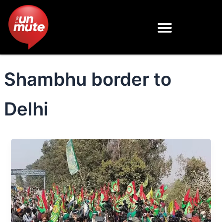
Skip
to
content
Shambhu border to
Delhi