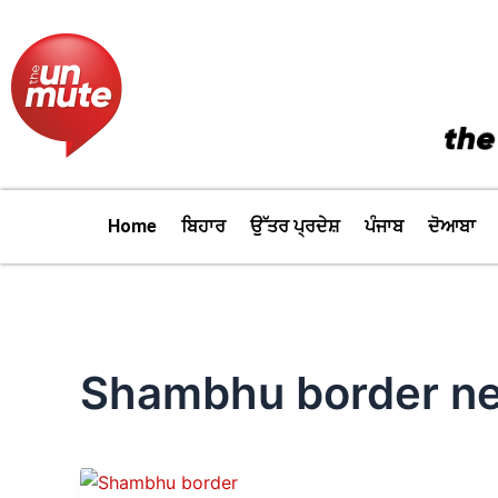
Skip
to
content
Home
ਬਿਹਾਰ
ਉੱਤਰ ਪ੍ਰਦੇਸ਼
ਪੰਜਾਬ
ਦੋਆਬਾ
Shambhu border n