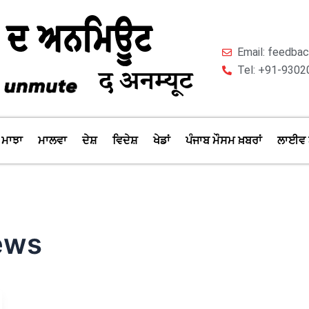
Email: feedb
Tel: +91-9302
ਮਾਝਾ
ਮਾਲਵਾ
ਦੇਸ਼
ਵਿਦੇਸ਼
ਖੇਡਾਂ
ਪੰਜਾਬ ਮੌਸਮ ਖ਼ਬਰਾਂ
ਲਾਈਵ 
ews