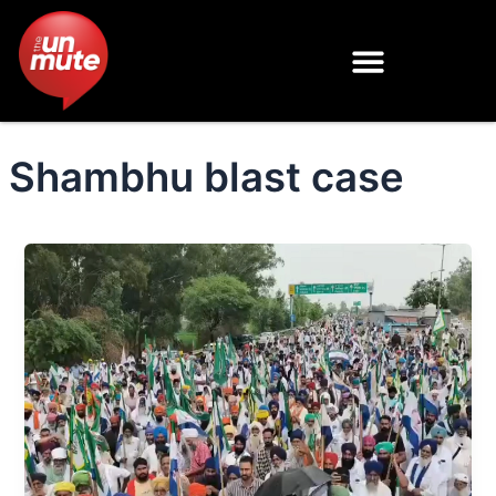
Skip
to
content
Shambhu blast case