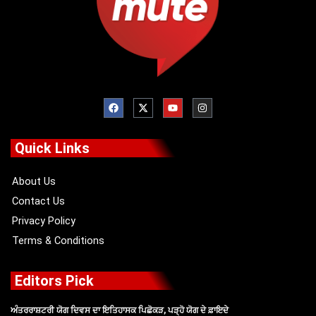
F
X
Y
I
a
-
o
n
c
t
u
s
e
w
t
t
b
i
u
a
o
t
b
g
Quick Links
o
t
e
r
k
e
a
r
m
About Us
Contact Us
Privacy Policy
Terms & Conditions
Editors Pick
ਅੰਤਰਰਾਸ਼ਟਰੀ ਯੋਗ ਦਿਵਸ ਦਾ ਇਤਿਹਾਸਕ ਪਿਛੋਕੜ, ਪੜ੍ਹੋ ਯੋਗ ਦੇ ਫ਼ਾਇਦੇ