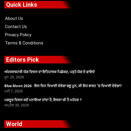
o
t
b
g
Quick Links
o
t
e
r
k
e
a
r
m
About Us
Contact Us
Privacy Policy
Terms & Conditions
Editors Pick
ਅੰਤਰਰਾਸ਼ਟਰੀ ਯੋਗ ਦਿਵਸ ਦਾ ਇਤਿਹਾਸਕ ਪਿਛੋਕੜ, ਪੜ੍ਹੋ ਯੋਗ ਦੇ ਫ਼ਾਇਦੇ
ਜੂਨ 20, 2026
Blue Moon 2026 : ਇਸ ਦਿਨ ਦਿਖਾਈ ਦੇਵੇਗਾ ਬਲੂ ਮੂਨ, ਕੀ ਇਹ ਭਾਰਤ ‘ਚ ਦਿਖਾਈ ਦੇਵੇਗਾ?
ਮਈ 7, 2026
ਮਜ਼ਦੂਰ ਦਿਵਸ ਕਦੋਂ ਮਨਾਇਆ ਜਾਂਦਾ ਹੈ, ਇਸਦਾ ਕੀ ਹੈ ਮਹੱਤਵ ?
ਅਪ੍ਰੈਲ 30, 2026
World