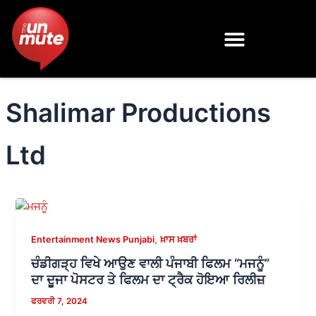
Skip
to
content
Shalimar Productions
Ltd
,
Entertainment News Punjabi
ਖ਼ਾਸ ਖ਼ਬਰਾਂ
ਚੰਡੀਗੜ੍ਹ ਵਿਖੇ ਆਉਣ ਵਾਲੀ ਪੰਜਾਬੀ ਫਿਲਮ “ਮਜਨੂੰ”
ਦਾ ਦੂਜਾ ਪੋਸਟਰ ਤੇ ਫਿਲਮ ਦਾ ਟ੍ਰੈਕ ਹੋਇਆ ਰਿਲੀਜ਼
ਫਰਵਰੀ 7, 2024