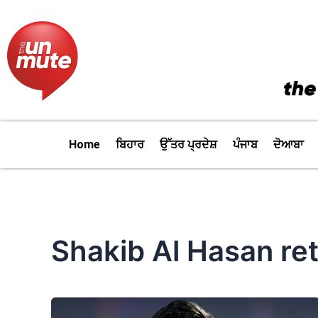
Skip
to
content
Home
ਬਿਹਾਰ
ਉੱਤਰ ਪ੍ਰਦੇਸ਼
ਪੰਜਾਬ
ਦੋਆਬਾ
Shakib Al Hasan re