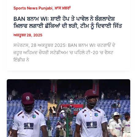
,
Sports News Punjabi
ਖ਼ਾਸ ਖ਼ਬਰਾਂ
BAN ਬਨਾਮ WI: ਸ਼ਾਈ ਹੋਪ ਤੇ ਪਾਵੇਲ ਨੇ ਬੰਗਲਾਦੇਸ਼
ਖ਼ਿਲਾਫ ਲਗਾਈ ਛੱਕਿਆਂ ਦੀ ਝੜੀ, ਟੀਮ ਨੂੰ ਦਿਵਾਈ ਜਿੱਤ
ਅਕਤੂਬਰ 28, 2025
ਸਪੋਰਟਸ, 28 ਅਕਤੂਬਰ 2025: BAN ਬਨਾਮ WI: ਚਟਗਾਓਂ ਦੇ
ਜ਼ਹੂਰ ਅਹਿਮਦ ਚੌਧਰੀ ਸਟੇਡੀਅਮ ‘ਚ ਪਹਿਲੇ ਟੀ-20 ‘ਚ ਵੈਸਟ
ਇੰਡੀਜ਼ ਨੇ