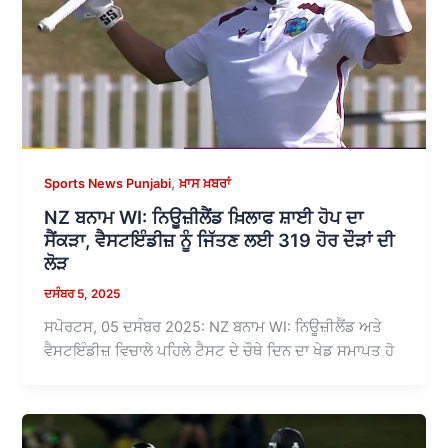
,
Sports News Punjabi
ਖ਼ਾਸ ਖ਼ਬਰਾਂ
NZ ਬਨਾਮ WI: ਨਿਊਜ਼ੀਲੈਂਡ ਖ਼ਿਲਾਫ ਸ਼ਾਈ ਹੋਪ ਦਾ
ਸੈਂਕੜਾ, ਵੈਸਟਇੰਡੀਜ਼ ਨੂੰ ਜਿੱਤਣ ਲਈ 319 ਹੋਰ ਦੌੜਾਂ ਦੀ
ਲੋੜ
ਦਸੰਬਰ 5, 2025
ਸਪੋਰਟਸ, 05 ਦਸੰਬਰ 2025: NZ ਬਨਾਮ WI: ਨਿਊਜ਼ੀਲੈਂਡ ਅਤੇ
ਵੈਸਟਇੰਡੀਜ਼ ਵਿਚਾਲੇ ਪਹਿਲੇ ਟੈਸਟ ਦੇ ਚੌਥੇ ਦਿਨ ਦਾ ਖੇਡ ਸਮਾਪਤ ਹੋ