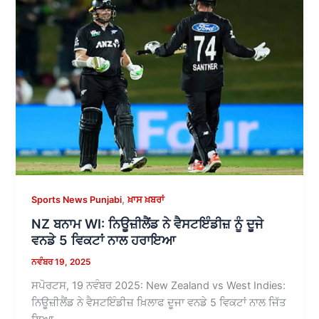
,
Sports News Punjabi
ਖ਼ਾਸ ਖ਼ਬਰਾਂ
NZ ਬਨਾਮ WI: ਨਿਊਜ਼ੀਲੈਂਡ ਨੇ ਵੈਸਟਇੰਡੀਜ਼ ਨੂੰ ਦੂਜੇ
ਵਨਡੇ 5 ਵਿਕਟਾਂ ਨਾਲ ਹਰਾਇਆ
ਨਵੰਬਰ 19, 2025
ਸਪੋਰਟਸ, 19 ਨਵੰਬਰ 2025: New Zealand vs West Indies:
ਨਿਊਜ਼ੀਲੈਂਡ ਨੇ ਵੈਸਟਇੰਡੀਜ਼ ਖ਼ਿਲਾਫ ਦੂਜਾ ਵਨਡੇ 5 ਵਿਕਟਾਂ ਨਾਲ ਜਿੱਤ