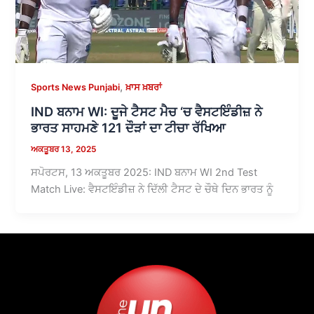
,
Sports News Punjabi
ਖ਼ਾਸ ਖ਼ਬਰਾਂ
IND ਬਨਾਮ WI: ਦੂਜੇ ਟੈਸਟ ਮੈਚ ‘ਚ ਵੈਸਟਇੰਡੀਜ਼ ਨੇ
ਭਾਰਤ ਸਾਹਮਣੇ 121 ਦੌੜਾਂ ਦਾ ਟੀਚਾ ਰੱਖਿਆ
ਅਕਤੂਬਰ 13, 2025
ਸਪੋਰਟਸ, 13 ਅਕਤੂਬਰ 2025: IND ਬਨਾਮ WI 2nd Test
Match Live: ਵੈਸਟਇੰਡੀਜ਼ ਨੇ ਦਿੱਲੀ ਟੈਸਟ ਦੇ ਚੌਥੇ ਦਿਨ ਭਾਰਤ ਨੂੰ