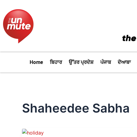
Skip
to
content
Home
ਬਿਹਾਰ
ਉੱਤਰ ਪ੍ਰਦੇਸ਼
ਪੰਜਾਬ
ਦੋਆਬਾ
Shaheedee Sabha