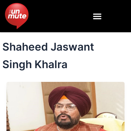
Skip
to
content
Shaheed Jaswant
Singh Khalra