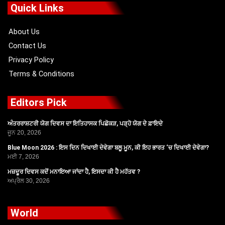
o
t
b
g
Quick Links
o
t
e
r
k
e
a
r
m
About Us
Contact Us
Privacy Policy
Terms & Conditions
Editors Pick
ਅੰਤਰਰਾਸ਼ਟਰੀ ਯੋਗ ਦਿਵਸ ਦਾ ਇਤਿਹਾਸਕ ਪਿਛੋਕੜ, ਪੜ੍ਹੋ ਯੋਗ ਦੇ ਫ਼ਾਇਦੇ
ਜੂਨ 20, 2026
Blue Moon 2026 : ਇਸ ਦਿਨ ਦਿਖਾਈ ਦੇਵੇਗਾ ਬਲੂ ਮੂਨ, ਕੀ ਇਹ ਭਾਰਤ ‘ਚ ਦਿਖਾਈ ਦੇਵੇਗਾ?
ਮਈ 7, 2026
ਮਜ਼ਦੂਰ ਦਿਵਸ ਕਦੋਂ ਮਨਾਇਆ ਜਾਂਦਾ ਹੈ, ਇਸਦਾ ਕੀ ਹੈ ਮਹੱਤਵ ?
ਅਪ੍ਰੈਲ 30, 2026
World