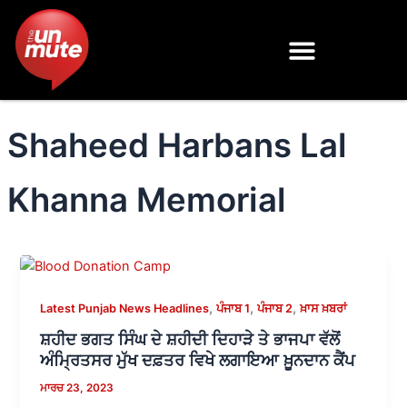
Skip
to
content
Shaheed Harbans Lal
Khanna Memorial
,
,
,
Latest Punjab News Headlines
ਪੰਜਾਬ 1
ਪੰਜਾਬ 2
ਖ਼ਾਸ ਖ਼ਬਰਾਂ
ਸ਼ਹੀਦ ਭਗਤ ਸਿੰਘ ਦੇ ਸ਼ਹੀਦੀ ਦਿਹਾੜੇ ਤੇ ਭਾਜਪਾ ਵੱਲੋਂ
ਅੰਮ੍ਰਿਤਸਰ ਮੁੱਖ ਦਫ਼ਤਰ ਵਿਖੇ ਲਗਾਇਆ ਖ਼ੂਨਦਾਨ ਕੈਂਪ
ਮਾਰਚ 23, 2023