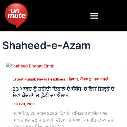
Skip
to
content
Shaheed-e-Azam
,
,
,
Latest Punjab News Headlines
ਪੰਜਾਬ 1
ਪੰਜਾਬ 2
ਖ਼ਾਸ ਖ਼ਬਰਾਂ
23 ਮਾਰਚ ਨੂੰ ਸ਼ਹੀਦੀ ਦਿਹਾੜੇ ਦੇ ਸੰਬੰਧ ’ਚ ਇਸ ਜ਼ਿਲ੍ਹੇ ਦੇ
ਸੇਵਾ ਕੇਂਦਰਾਂ ‘ਚ ਛੁੱਟੀ ਦਾ ਐਲਾਨ
ਮਾਰਚ 20, 2023
ਨਵਾਂਸ਼ਹਿਰ, 20 ਮਾਰਚ 2023: ਡਿਪਟੀ ਕਮਿਸ਼ਨਰ ਨਵਜੋਤ ਪਾਲ
ਸਿੰਘ ਰੰਧਾਵਾ ਵਲੋਂ ਜਾਣਕਾਰੀ ਦਿੰਦਿਆਂ ਦੱਸਿਆ ਕਿ ਸ਼ਹੀਦ-ਏ-ਆਜ਼ਮ
ਸਰਦਾਰ ਭਗਤ ਸਿੰਘ, ਰਾਜਗੁਰੂ […]