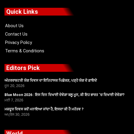
e
w
t
t
b
i
u
a
o
t
b
g
Quick Links
o
t
e
r
k
e
a
r
m
About Us
Contact Us
Privacy Policy
Terms & Conditions
Editors Pick
ਅੰਤਰਰਾਸ਼ਟਰੀ ਯੋਗ ਦਿਵਸ ਦਾ ਇਤਿਹਾਸਕ ਪਿਛੋਕੜ, ਪੜ੍ਹੋ ਯੋਗ ਦੇ ਫ਼ਾਇਦੇ
ਜੂਨ 20, 2026
Blue Moon 2026 : ਇਸ ਦਿਨ ਦਿਖਾਈ ਦੇਵੇਗਾ ਬਲੂ ਮੂਨ, ਕੀ ਇਹ ਭਾਰਤ ‘ਚ ਦਿਖਾਈ ਦੇਵੇਗਾ?
ਮਈ 7, 2026
ਮਜ਼ਦੂਰ ਦਿਵਸ ਕਦੋਂ ਮਨਾਇਆ ਜਾਂਦਾ ਹੈ, ਇਸਦਾ ਕੀ ਹੈ ਮਹੱਤਵ ?
ਅਪ੍ਰੈਲ 30, 2026
World