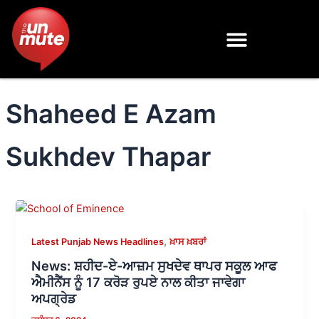
Skip
to
content
Shaheed E Azam
Sukhdev Thapar
,
Latest Punjab News Headlines
ਖ਼ਾਸ ਖ਼ਬਰਾਂ
News: ਸ਼ਹੀਦ-ਏ-ਆਜ਼ਮ ਸੁਖਦੇਵ ਥਾਪਰ ਸਕੂਲ ਆਫ
ਐਮੀਨੈਂਸ ਨੂੰ 17 ਕਰੋੜ ਰੁਪਏ ਨਾਲ ਕੀਤਾ ਜਾਵੇਗਾ
ਅਪਗ੍ਰੇਡ