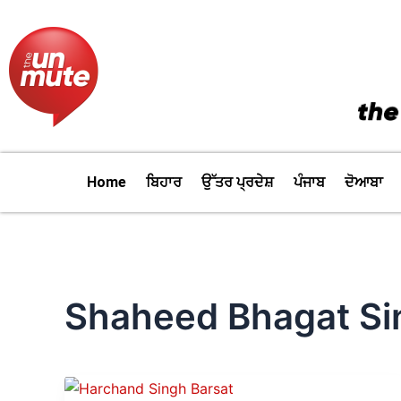
Skip
to
content
Home
ਬਿਹਾਰ
ਉੱਤਰ ਪ੍ਰਦੇਸ਼
ਪੰਜਾਬ
ਦੋਆਬਾ
Shaheed Bhagat Si