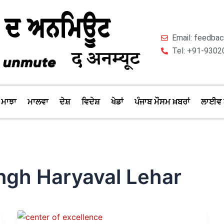
Email: feedb
Tel: +91-9302
ਮਾਝਾ
ਮਾਲਵਾ
ਦੇਸ਼
ਵਿਦੇਸ਼
ਖੇਡਾਂ
ਪੰਜਾਬ ਮੌਸਮ ਖ਼ਬਰਾਂ
ਲਾਈਵ 
ngh Haryaval Lehar