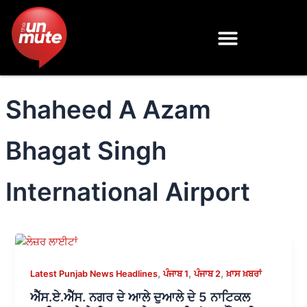
Skip
to
content
Shaheed A Azam
Bhagat Singh
International Airport
,
,
,
Latest Punjab News Headlines
ਪੰਜਾਬ 1
ਪੰਜਾਬ 2
ਖ਼ਾਸ ਖ਼ਬਰਾਂ
ਐੱਸ.ਏ.ਐੱਸ. ਨਗਰ ਦੇ ਆਲੇ ਦੁਆਲੇ ਦੇ 5 ਨਾਟਿਕਲ