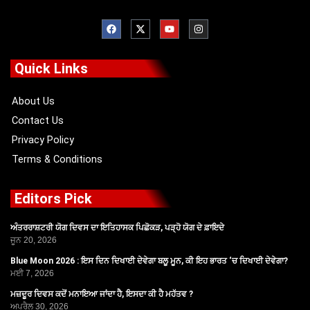
F
X
Y
I
a
-
o
n
c
t
u
s
e
w
t
t
b
i
u
a
o
t
b
g
Quick Links
o
t
e
r
k
e
a
r
m
About Us
Contact Us
Privacy Policy
Terms & Conditions
Editors Pick
ਅੰਤਰਰਾਸ਼ਟਰੀ ਯੋਗ ਦਿਵਸ ਦਾ ਇਤਿਹਾਸਕ ਪਿਛੋਕੜ, ਪੜ੍ਹੋ ਯੋਗ ਦੇ ਫ਼ਾਇਦੇ
ਜੂਨ 20, 2026
Blue Moon 2026 : ਇਸ ਦਿਨ ਦਿਖਾਈ ਦੇਵੇਗਾ ਬਲੂ ਮੂਨ, ਕੀ ਇਹ ਭਾਰਤ ‘ਚ ਦਿਖਾਈ ਦੇਵੇਗਾ?
ਮਈ 7, 2026
ਮਜ਼ਦੂਰ ਦਿਵਸ ਕਦੋਂ ਮਨਾਇਆ ਜਾਂਦਾ ਹੈ, ਇਸਦਾ ਕੀ ਹੈ ਮਹੱਤਵ ?
ਅਪ੍ਰੈਲ 30, 2026