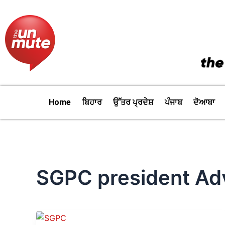
Skip
to
content
Home
ਬਿਹਾਰ
ਉੱਤਰ ਪ੍ਰਦੇਸ਼
ਪੰਜਾਬ
ਦੋਆਬਾ
SGPC president Ad