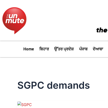
Skip
to
content
Home
ਬਿਹਾਰ
ਉੱਤਰ ਪ੍ਰਦੇਸ਼
ਪੰਜਾਬ
ਦੋਆਬਾ
SGPC demands