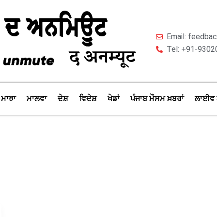
Email: feedb
Tel: +91-9302
ਮਾਝਾ
ਮਾਲਵਾ
ਦੇਸ਼
ਵਿਦੇਸ਼
ਖੇਡਾਂ
ਪੰਜਾਬ ਮੌਸਮ ਖ਼ਬਰਾਂ
ਲਾਈਵ 